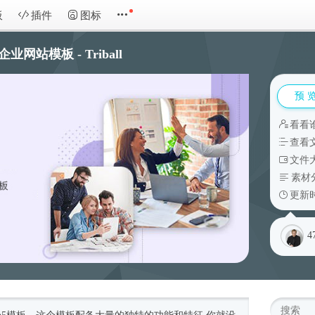
板
插件
图标
企业网站模板 - Triball
预 
看看
查看
文件大
素材
更新时
4