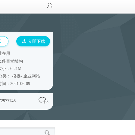
览
立即下载
谁在用
文件目录结构
小：6.21M
分类：
模板
-
企业网站
间：2021-06-09
72977746
5